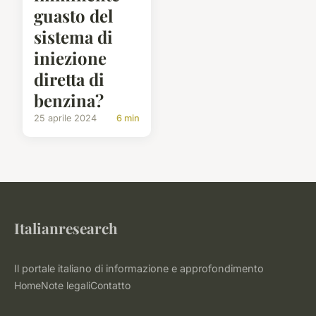
guasto del
sistema di
iniezione
diretta di
benzina?
25 aprile 2024
6 min
Italianresearch
Il portale italiano di informazione e approfondimento
Home
Note legali
Contatto