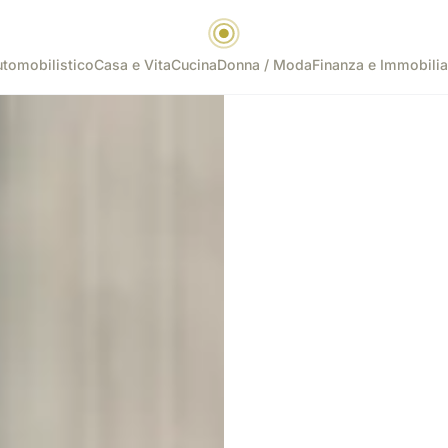
tomobilistico
Casa e Vita
Cucina
Donna / Moda
Finanza e Immobilia