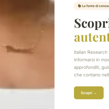
📚 La fonte di cono
Scopr
auten
Italian Research 
informarsi in mod
approfonditi, gui
che contano nella
Scopri →