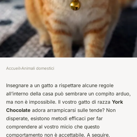
Accueil
›
Animali domestici
ANIMALI DOMESTICI
Come posso insegnare ad un
Insegnare a un gatto a rispettare alcune regole
all’interno della casa può sembrare un compito arduo,
gatto di razza York Chocolate a
ma non è impossibile. Il vostro gatto di razza
York
non scalare le tende?
Chocolate
adora arrampicarsi sulle tende? Non
disperate, esistono metodi efficaci per far
Aurélie
•
8 aprile 2024
•
5 min de lecture
comprendere al vostro micio che questo
comportamento non è accettabile. A seguire,